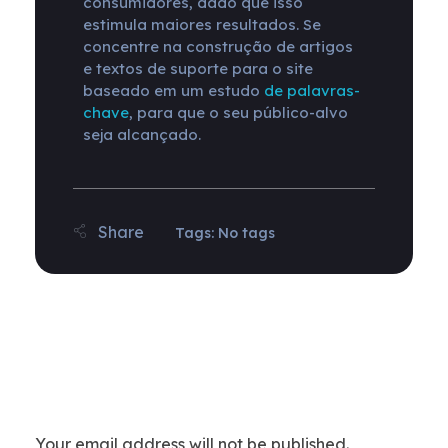
consumidores, dado que isso
estimula maiores resultados. Se
concentre na construção de artigos
e textos de suporte para o site
baseado em um estudo
de palavras-
chave
, para que o seu público-alvo
seja alcançado.
Tags: No tags
Add a Comment
Your email address will not be published.