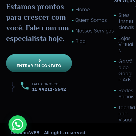
Serviços
Estamos prontos
Home
Sites
para crescer com
Quem Somos
Institu
você. Fale com um
cionais
Nossos Serviços
especialista hoje.
Lojas
Blog
Virtuai
s
Gestã
ENTRAR EM CONTATO
o de
Googl
e Ads
FALE CONOSCO!
11 99212-5642
Redes
Sociais
Identid
ade
Visual
DinamicWEB - All rights reserved.