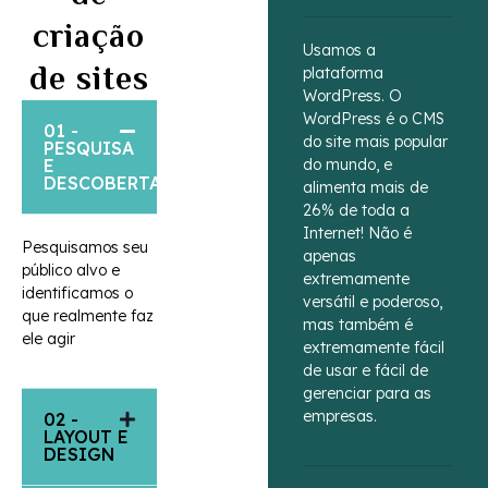
criação
Usamos a
de sites
plataforma
WordPress. O
WordPress é o CMS
01 -
do site mais popular
PESQUISA
E
do mundo, e
DESCOBERTA
alimenta mais de
26% de toda a
Internet! Não é
Pesquisamos seu
apenas
público alvo e
extremamente
identificamos o
versátil e poderoso,
que realmente faz
mas também é
ele agir
extremamente fácil
de usar e fácil de
gerenciar para as
empresas.
02 -
LAYOUT E
DESIGN