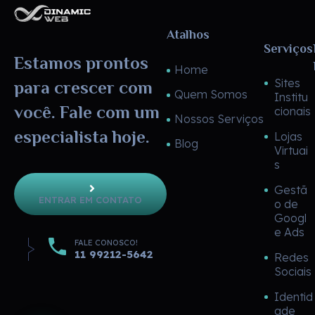
Dinamic Web
Atalhos
Serviços
Estamos prontos
Home
Sites
para crescer com
Quem Somos
Institu
você. Fale com um
cionais
Nossos Serviços
especialista hoje.
Lojas
Blog
Virtuai
s
Gestã
ENTRAR EM CONTATO
o de
Googl
e Ads
FALE CONOSCO!
11 99212-5642
Redes
Sociais
Identid
ade